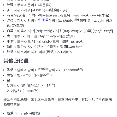
最终：나중<-내종(乃終)
爱：사랑<-사량 (思量)
滋味：재미 <-자미(滋味)
(捉迷藏的)捉家：술래<-순라(巡邏)
ㄱ
鼻音化
锅巴汤：숭늉<-숭냉<-
숙랭(熟冷)
刷牙：양치<-양지(楊枝)
ㄱ
鼻音化
火柴：성냥<-성뉴황<-
석류황(石硫黃)
(连读)
没关系：괜찮다<-
귀하지 않아(貴하지 않아)
讹误
买卖：흥정<-
흥성 (興成)
+이
纹理：무늬<-문이<-
문(紋)
驴：나귀<-라귀[
là kwúy
]<-(驢駒)[
lǘ jū
]
海带/海水浴：미역<-머육[
mè ywúk
]/모욕[
mwó ywók
]<
矫枉过正
腭化
泡菜：김치<-김츼<-
짐츼 [
jim chui
]<-
딤ᄎᆡ[
tim
(沈菜/沉菜)
白菜：배추<-ᄇᆡ〯ᄎᆡ〮[
pǒy chóy
]<-ᄇᆡᄎᆡ[
poy choy
]<-(白菜)
枣：대추<-대〯초〮[:
tǎy chwó
]<-대조(大棗)
小偷：도둑<-도ᄌᆞᆨ[
twò còk
]<-도적 (盜賊)[
do jeok
]
+ㅅ
暂时：잠깐<-자ᇝ〯간<-
잠간<-暫間[
cam kan
]