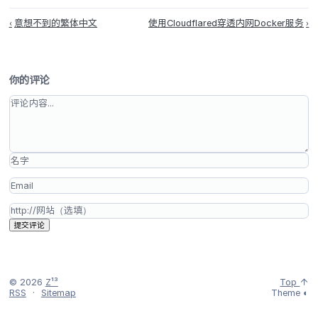
持续更新中
参考资料：
[1]
按照韩文国汉文的规范，「재미있다」能否写成「滋味있다
Matthew Um的回答
[2]
[홍성호 기자의 ‘말짱 글짱’] 귀화어
[3]
한국어의 귀화어/목록
[4]
한자어계 귀화어의 유형 연구. 조현용(경희대학교)
本文标题：韩语中的归化现象
本文作者：uygnil
本文链接：
https://blog.zhoulingyu.net/index.php/archives/6/
版权声明：本文采用
CC BY 4.0
协议进行许可
标签：无