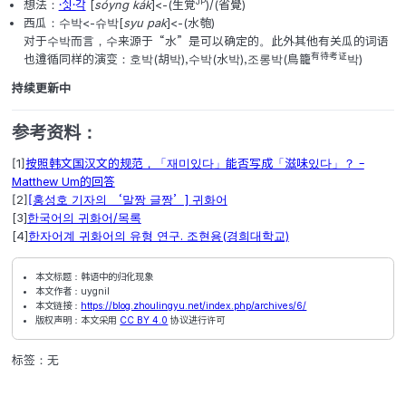
继父：의붓아버지<- 의부(義父)+ㅅ+아버지
其他归化语:
尾音脱落
EN
香烟：담배<-담바<-
담바고<-(Tobacco
)
JP
PT
面包：빵<-(パン
)<-(pão
)
包：
JP
CN
1. 가방<-(鞄
)[かばん]<-(??
)
3
NL
2. 가방
<-(kabas
)
那么수박到底属不属于这一现象呢，在查询资料中，有如下
源有待考证：
胡萝卜：당근<-(唐根)
JP
想法：
ᄉᆡᇰ〮각〮
[
sóyng kák
]<-(生覚
)/(省覺)
西瓜：수박<-슈박[
syu pak
]<-(水匏)
对于수박而言，수来源于“水”是可以确定的。此外其他
有
也遵循同样的演变：호박(胡박),수박(水박),조롱박(鳥籠