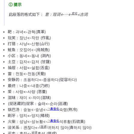
为从古中国或其他地域传入的外来词在经过本土化；音变（
等）后变成如今“固有词”的词语。这个现象则被称为归化
汉语归化语:
ⓘ 提示
变化
此段落的格式如下：
意：现词<-
…<-
<古词
靶：과녁<-관혁(貫革)
玩笑：장난<-작란 (作亂)
打猎：사냥<-산행(山行)
鱿鱼：오징어<-(烏賊魚)
小区：동네<-동내 (洞內)
土豆：감자<-감저 (甘藷)
抽屉：서랍<-설합(舌盒)
雷：천둥<-천동(天動)
安静的：조용하다<-종용하다(從容하다)