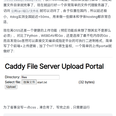
运行 Caddy File Server
下载官方的二进制文件，
，然后修改
chmod +x
，放开CORS配置。随后直接运行
/etc/caddy/Caddyfile
置文件目录就完事了。现在就运行好一个非常简单的文件代
访问
就可以访问了，由于位置在国内，
公网ip:端口/文件名
小。itdog实测全国延迟<50ms。用来做一些脚本和字体host
适。
现在离OSS还差一个便捷的上传功能（预览功能后来想了想
必须）。对比了Python，WEBDAV和Go，还是选择了最不
而且发现Go居然可以直接交叉编译成指定平台的可执行二进
写了个前端+上传逻辑，加了个HTTP原生鉴权。一个简单的上传
做好了: