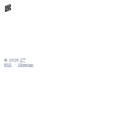
© 2026
Z¹³
RSS
·
Sitemap